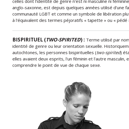
celles dont l'identité de genre n'est ni masculine ni féminin
anglo-saxonne, est depuis quelques années utilisé d'une f
communauté LGBT et comme un symbole de libération plut
à l'équivalent des termes péjoratifs « tapette » ou « pédé 
BISPIRITUEL (
TWO-SPIRITED
) :
Terme utilisé par nom
identité de genre ou leur orientation sexuelle. Historiqu
autochtones, les personnes bispirituelles (
two-spirited
) ét
elles avaient deux esprits, l'un féminin et l'autre masculin,
comprendre le point de vue de chaque sexe.