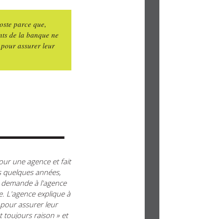
poste parce que,
ents de la banque ne
 pour assurer leur
pour une agence et fait
s quelques années,
le demande à l'agence
e. L'agence explique à
 pour assurer leur
t toujours raison » et