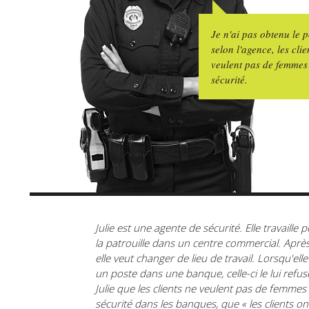
Je n'ai pas obtenu le 
selon l'agence, les cli
veulent pas de femmes
sécurité.
Julie est une agente de sécurité. Elle travaille 
la patrouille dans un centre commercial. Aprè
elle veut changer de lieu de travail. Lorsqu'el
un poste dans une banque, celle-ci le lui refus
Julie que les clients ne veulent pas de femmes
sécurité dans les banques, que « les clients on