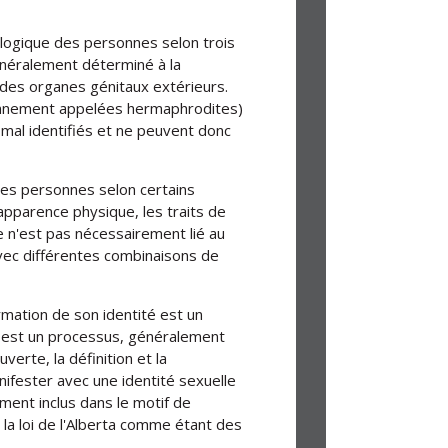
biologique des personnes selon trois
néralement déterminé à la
e des organes génitaux extérieurs.
ennement appelées hermaphrodites)
 mal identifiés et ne peuvent donc
le des personnes selon certains
'apparence physique, les traits de
e n'est pas nécessairement lié au
vec différentes combinaisons de
rmation de son identité est un
té est un processus, généralement
erte, la définition et la
nifester avec une identité sexuelle
ent inclus dans le motif de
 la loi de l'Alberta comme étant des