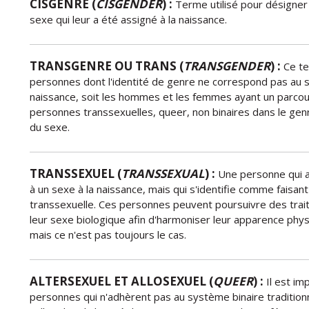
CISGENRE (
CISGENDER
) :
Terme utilisé pour désigner 
sexe qui leur a été assigné à la naissance.
TRANSGENRE OU TRANS (
TRANSGENDER
) :
Ce te
personnes dont l'identité de genre ne correspond pas au se
naissance, soit les hommes et les femmes ayant un parcours
personnes transsexuelles, queer, non binaires dans le genr
du sexe.
TRANSSEXUEL (
TRANSSEXUAL
) :
Une personne qui a
à un sexe à la naissance, mais qui s'identifie comme faisant
transsexuelle. Ces personnes peuvent poursuivre des tra
leur sexe biologique afin d'harmoniser leur apparence phy
mais ce n'est pas toujours le cas.
ALTERSEXUEL ET ALLOSEXUEL (
QUEER
) :
Il est im
personnes qui n'adhèrent pas au système binaire traditionne