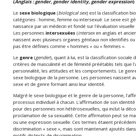
(
Anglais : gender, gender identity, gender expression
)
Le
sexe biologique
(
biological sex
) est la classification 
catégories : homme, femme ou intersexué. Le sexe est gé
naissance par un médecin et fondé sur l'évaluation visuell
Les personnes
intersexuées
(
intersex
en anglais et anci
naissent avec plusieurs organes génitaux non identifiés ou
pas être définies comme « hommes » ou « femmes ».
Le
genre
(
gender
), quant à lui, est la classification socia
critères de masculinité et de féminité préétablis tels que l
personnalité, les attitudes et les comportements. Le genr
sexe biologique de la personne. Les personnes naissent a
sexe et de genre formant ainsi leur identité.
Malgré le sexe biologique et le genre de la personne, l'affi
processus individuel à chacun. L'affirmation de son identi
pour des personnes non hétérosexuelles, qui inclut la découv
proclamation de sa sexualité. Cette affirmation peut se ma
ou une expression sexuelle. Ces termes étaient précédemm
discrimination « sexe », mais sont maintenant ajoutés dans
motifs distincts de discrimination.