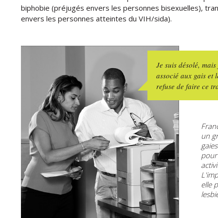
biphobie (préjugés envers les personnes bisexuelles), tr
envers les personnes atteintes du VIH/sida).
Je suis désolé, mais
associé aux gais et l
refuse de faire ce tr
Franc
un g
gaies
pour
activ
L'imp
elle 
lesbi