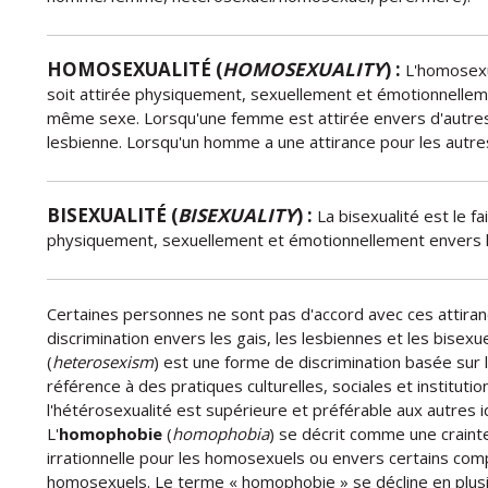
HOMOSEXUALITÉ (
HOMOSEXUALITY
) :
L'homosexua
soit attirée physiquement, sexuellement et émotionnelle
même sexe. Lorsqu'une femme est attirée envers d'autres 
lesbienne. Lorsqu'un homme a une attirance pour les autres
BISEXUALITÉ (
BISEXUALITY
) :
La bisexualité est le fa
physiquement, sexuellement et émotionnellement envers 
Certaines personnes ne sont pas d'accord avec ces attiranc
discrimination envers les gais, les lesbiennes et les bisexuel
(
heterosexism
) est une forme de discrimination basée sur l'o
référence à des pratiques culturelles, sociales et institutio
l'hétérosexualité est supérieure et préférable aux autres i
L'
homophobie
(
homophobia
) se décrit comme une craint
irrationnelle pour les homosexuels ou envers certains 
homosexuels. Le terme « homophobie » se décline en plusi