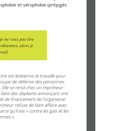
ansphobie et sérophobie (préjugés
 je ne veux pas être
esbiennes, alors je
avail.
ine est lesbienne et travaille pour
roupe de défense des personnes
. Elle se rend chez un imprimeur
 faire des dépliants annonçant une
ité de financement de l'organisme.
rimeur refuse de faire affaire avec
parce qu'il est « contre les gais et les
ennes ».