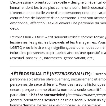
L'expression « orientation sexuelle » désigne un éventail de
humaine, dont les trois plus communs sont l'hétérosexualité
L'orientation sexuelle varie d'une personne; c'est une carac
cœur même de l'identité d'une personne. C'est son attiranc
émotionnel, affectif ou sexuel envers une personne du m
deux.
L'expression «
LGBT
» est souvent utilisée comme terme 
lesbiennes, les gais, les bisexuels et les transgenres. Vous
LGBTQ » où la lettre « q » signifie
queer
ou en questionnem
inclure les personnes bispirituelles ainsi qu'une quantité d
(asexuel, pansexuel, intersexes, genre variant, etc.)
HÉTÉROSEXUALITÉ (
HETEROSEXUALITY
) :
L'hétéro
personne soit attirée physiquement, sexuellement et émo
personnes de sexe différent. Pour des raisons historiques e
encore perçue comme étant la norme, la seule sexualité ou 
parle alors d'
hétéronormativité
(
heteronormative perspe
genres, orientations sexuelles et rôles sociaux selon un sy
homme/femme, hétérosexuel/homosexuel, père/mère).